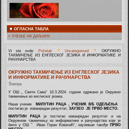
ОГЛАСНА ТАБЛА
УЧЕЊЕ НА ДАЉИНУ
Vi ste ovde:
Početak
Uncategorised
ОКРУЖНО
ТАКМИЧЕЊЕ ИЗ ЕНГЛЕСКОГ ЈЕЗИКА И ИНФОРМАТИКЕ И
РАЧУНАРСТВА
ОКРУЖНО ТАКМИЧЕЊЕ ИЗ ЕНГЛЕСКОГ ЈЕЗИКА
И ИНФОРМАТИКЕ И РАЧУНАРСТВА
Štampa
У ОШ „ Свети Сава" 10.3.2024. године одржано је Окружно
такмичење из енглеског језика.
Наша ученик
МИЛУТИН РАЦА , УЧЕНИК 8/Б ОДЕЉЕЊА
постигао је изванредан резултат,
ЗАУЗЕО ЈЕ ПРВО МЕСТО.
МИЛУТИН РАЦА
је постигао изванредан резултат и на
Окружном такмичењу из информатике и рачунарства које је
било у ОШ " Иван Горан Ковачић", заузевши такође
ПРВО