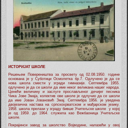
ИСТОРИЈАТ ШКОЛЕ
Решењем Повереништва за просвету од 02.08.1950. године
основана је у Суботици Осмолетка бр.7. Одлучено је да се
нова школа смести у згради гимназије. Септембра 1955.
одлучено је да се школи да име неког великана нашег народа.
Ценећи величину и заслуге прослављеног дечијег песника
Чика Јове Змаја, колектив ове школе је одлучио да се школи
да име Јован Јовановић Змај. Септембра 1956. је уведена
двојезична настава на српскохрватском и мађарском језику.
1958. школа прелази у зграду бивше Учитељске школе у којој
је од 1959. до 1964. служила као Вежбаоница Учитељске
школе.
Покрајинси завод за школство Војводине, налазећи у овој