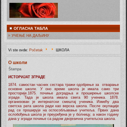
ОГЛАСНА ТАБЛА
УЧЕЊЕ НА ДАЉИНУ
Vi ste ovde:
Početak
ШКОЛА
О школи
Štampa
ИСТОРИЈАТ ЗГРАДЕ
1874. самостан часних сестара тражи одобрење за отварање
основне школе. У оно време школа је имала само три
просторије.1875. почиње доградња и проширење школске
зграде. Тада је школа имала свега 90 ученика. 1878.
организован је интернатски смештај ученика. Измећу два
светска рата школа ради као верска школа. После окупације
рад се проширује на оспособљавање учитеља. Првих дана
ослобођења школа је преуређена je у болницу, а након годину
дана у згради почиње са радом двојезична учитељска школа.