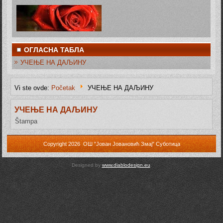
ОГЛАСНА ТАБЛА
УЧЕЊЕ НА ДАЉИНУ
Vi ste ovde:
Početak
УЧЕЊЕ НА ДАЉИНУ
УЧЕЊЕ НА ДАЉИНУ
Štampa
Copyright 2026 ОШ "Јован Јовановић Змај" Суботица
Designed by
www.diablodesign.eu
.