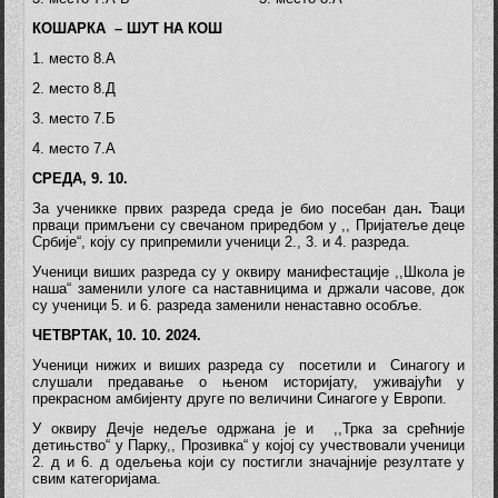
КОШАРКА – ШУТ НА КОШ
1. место 8.А
2. место 8.Д
3. место 7.Б
4. место 7.А
СРЕДА, 9. 10.
За ученикке првих разреда среда је био посебан дан
.
Ђаци
прваци примљени су свечаном приредбом у ,, Пријатеље деце
Србије“, коју су припремили ученици 2., 3. и 4. разреда.
Ученици виших разреда су у оквиру манифестације ,,Школа је
наша“ заменили улоге са наставницима и држали часове, док
су ученици 5. и 6. разреда заменили ненаставно особље.
ЧЕТВРТАК, 10. 10. 2024.
Ученици нижих и виших разреда су посетили и Синагогу и
слушали предавање о њеном историјату, уживајући у
прекрасном амбијенту друге по величини Синагоге у Европи.
У оквиру Дечје недеље одржана је и ,,Трка за срећније
детињство“ у Парку,, Прозивка“ у којој су учествовали ученици
2. д и 6. д одељења који су постигли значајније резултате у
свим категоријама.