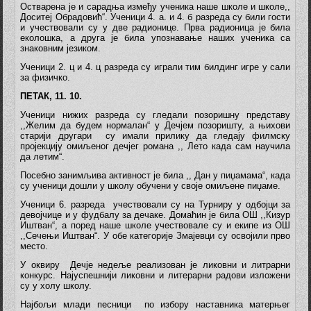
Остварена је и сарадња између ученика наше школе и школе,,
Доситеј Обрадовић“. Ученици 4. а. и 4. б разреда су били гости
и учествовали су у две радионице. Прва радионица је била
еколошка, а друга је била упознавање наших ученика са
знаковним језиком.
Ученици 2. ц и 4. ц разреда су играли тим билдинг игре у сали
за физичко.
ПЕТАК, 11. 10.
Ученици нижих разреда су гледали позоришну представу
,,Желим да будем нормалан“ у Дечјем позоришту, а њихови
старији другари су имали прилику да гледају филмску
пројекцију омиљеног дечјег романа ,, Лето када сам научила
да летим“.
Посебно занимљива активност је била ,, Дан у пиџамама“, када
су ученици дошли у школу обучени у своје омиљене пиџаме.
Ученици 6. разреда учествовали су на Турниру у одбојци за
девојчице и у фудбалу за дечаке. Домаћин је била ОШ ,,Кизур
Иштван“, а поред наше школе учествовале су и екипе из ОШ
,,Сечењи Иштван“. У обе категорије Змајевци су освојили прво
место.
У оквиру Дечје недеље реализован је ликовни и литрарни
конкурс. Најуспешнији ликовни и литерарни радови изложени
су у холу школу.
Најбољи млади песници по избору наставника матерњег