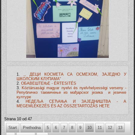
,, ДЕЦИ КОСМЕТА СА ОСМЕХОМ, ЗАЈЕДНО У
ШКОЛСКИМ КЛУПАМА“
ОБАВЕШТЕЊЕ - ÉRTESITÉS
Köztársasági magyar nyelvi és nyelvhelyességi verseny -
Републичко такмичење из мађарског језика и језичке
културе
НЕДЕЉА СЕЋАЊА И ЗАЈЕДНИШТВА - A
MEGEMLÉKEZÉS ÉS AZ ÖSSZETARTOZÁS HETE
Strana 10 od 47
Start
Prethodna
5
6
7
8
9
10
11
12
13