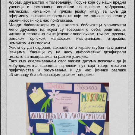
љубав, другарство и толеранцију. Поруке које су наши вредни
ученици и наставнице исписали на српском, мађарском,
енглеском, немачком и грчком језику имају за циљ да
афирмишу позитивне вредности које се односе на лепоту
различитости која нас приближава.
Млади библиотекари су у школској библиотеци уприличили
лепо дружење на којем су говорили о себи, рецитовали,
читали и певали на више језика: словеначком, грчком, руском,
ромском, српском, мађарском, италијанском, татарском,
немачком и енглеском.
Учили су да поздраве, захвале се и изразе љубав на страним
језицима. Ученици су на часу информатике дизајнирали
плакате са поздравима на разним језицима.
Тако смо обележавањем овог важног датума показали да је
међупредметна сарадња најлепши пут који граде мостове
пријатељства и разумевања и да нас језичке разлике
зближавају без обзира којим језиком говоримо.