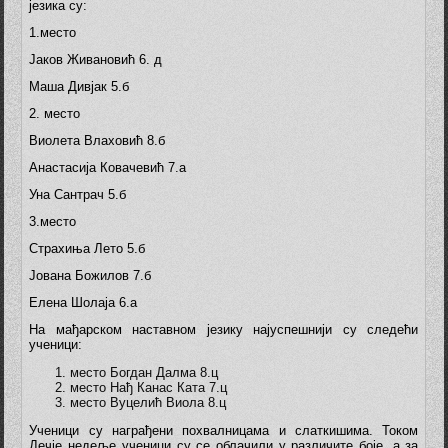
језика су:
1.место
Јаков Живановић 6. д
Маша Дивјак 5.б
2. место
Виолета Влаховић 8.б
Анастасија Ковачевић 7.а
Уна Сантрач 5.б
3.место
Страхиња Лето 5.б
Јована Божилов 7.б
Елена Шолаја 6.а
На мађарском наставном језику најуспешнији су следећи
ученици:
место Богдан Далма 8.ц
место Нађ Канас Ката 7.ц
место Вуцелић Виола 8.ц
Ученици су награђени похвалницама и слаткишима. Током
Дечје недеље ученици су се облачили у различите боје, а за