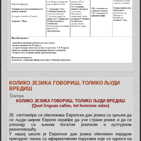
КОЛИКО ЈЕЗИКА ГОВОРИШ, ТОЛИКО ЉУДИ
ВРЕДИШ
Štampa
КОЛИКО ЈЕЗИКА ГОВОРИШ, ТОЛИКО ЉУДИ ВРЕДИШ
(Quot linguas calles, tot homines vales)
26. септембра се обележава Европски дан језика са циљем да
се људи широм Европе охрабре да уче стране језике и да се
упознају са њеном богатом језичком и културном
разноликошћу.
У
нашој школи је Европски дан језика обележен израдом
пригодног паноа са афирмативним порукама које се односе на