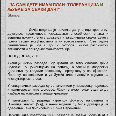
,,ЈА САМ ДЕТЕ ИМАМ ПЛАН: ТОЛЕРАНЦИЈА И
ЉУБАВ ЗА СВАКИ ДАН!“
Štampa
Дечја недеља је прилика да ученици кроз игру,
дружење, креативност, изражавање способности, знања и
вештина покажу лепоту дружења и заједништва сваког детета
према својим могућностима и интересовањима. Ове године
реализована је од 7. до 12. октобра низом различитих
активности и пригодних манифестација.
ПОНЕДЕЉАК, 7. 10.
Ученици нижих разреда су цртали на тему слогана Дечје
недеље у учионицама на папиру, а ученици мађарских
одељења су гледали позоришну представу у нашој школи.
Лепо су се забавили и уз Зумба плес плешући заједно са
инструкторком плеса.
Ученици виших разреда су се такмичили у прављењу најлепше
и најинтересантније фризуре. Жири је имао тежак задатак да
изабере најуспешније младе креаторе.
У категорији 5. разреда најлепшу фризуру направила је
Николија Уверић (5.д), а њени модели су биле другарице из
одељења Јана Филиповић и Соња Парежанин.
Најуспешнија креаторка из 6. разреда је Јована Богић (6.а) а