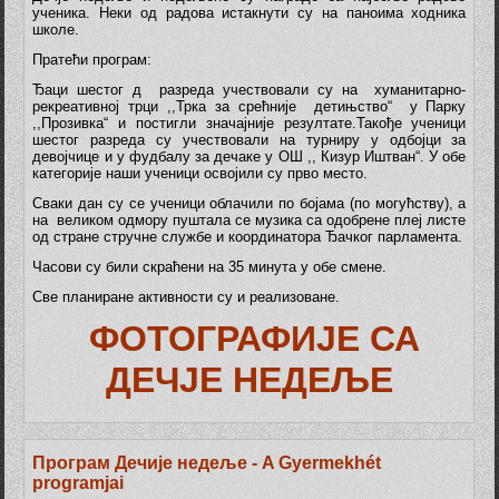
ученика. Неки од радова истакнути су на паноима ходника
школе.
Пратећи програм:
Ђаци шестог д разреда учествовали су на хуманитарно-
рекреативној трци ,,Трка за срећније детињство“ у Парку
,,Прозивка“ и постигли значајније резултате.Такође ученици
шестог разреда су учествовали на турниру у одбојци за
девојчице и у фудбалу за дечаке у ОШ ,, Кизур Иштван“. У обе
категорије наши ученици освојили су прво место.
Сваки дан су се ученици облачили по бојама (по могућству), а
на великом одмору пуштала се музика са одобрене плеј листе
од стране стручне службе и координатора Ђачког парламента.
Часови су били скраћени на 35 минута у обе смене.
Све планиране активности су и реализоване.
ФОТОГРАФИЈЕ СА
ДЕЧЈЕ НЕДЕЉЕ
Програм Дечиje недеље - A Gyermekhét
programjai