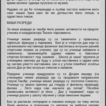
време великог одмора пуштала се музика.
Надамо се да ће толеранција и љубав постати животни мото
свих наших ђака како би им детињство било лепше, а
одрастање лакше.
ВИШИ РАЗРЕДИ:
За више разреде је такође било разних активности на предлог
ученика и координатора Ђачког парламента.
Ученици виших разреда су се такмичили у прављењу
најбољих фризура у паровима. Био је и спортски дан који су
организовали наставници физичког васпитања испуњен разним
спортским играма за ученике, где су се ученици забавили и
такмичили, промовишући здраве навике и бављење
спортом.Активност под називом ,, Школа је наша“ пружила је
ученицима прилику да буду у улози наставника и одрже неке
од часова уместо наставника, као и у улози помоћног особља
школе.Дан је био испуњен смехом и забавом.
Поједини ученици придружили су се Дечјем вашару (са
ученицима нижих разреда) где су продавали направљене
сапуне.Такође, ученици виших разреда су посетили Синагогу.
Ученици су имали прилику да гледају и филмску пројекцију
филма ,, Лето када сам научила да летим“. Посебно
занимљива активност је била ,, Дан у пиџамама“, када су
ученици дошли у школу обучени у своје омиљене пиџаме.
Био је расписан литерарни и ликовни конкурс на тему мотоа
Дечје недеље и подељене су награде за најбоље радове