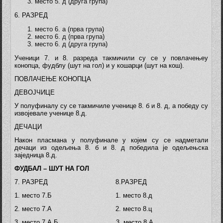
место 5. д (друга група)
6. РАЗРЕД
место 6. а (прва група)
место 6. д (прва група)
место 6. д (друга група)
Ученици 7. и 8. разреда такмичили су се у повлачењеу
конопца, фудблу (шут на гол) и у кошарци (шут на кош).
ПОВЛАЧЕЊЕ КОНОПЦА
ДЕВОЈЧИЦЕ
У полуфиналу су се такмичиле ученице 8. б и 8. д, а победу су
извојевале ученице 8.д.
ДЕЧАЦИ
Након пласмана у полуфинале у којем су се надметали
дечаци из одељења 8. б и 8. д победила је одељењска
заједница 8.д.
ФУДБАЛ – ШУТ НА ГОЛ
7. РАЗРЕД 8.РАЗРЕД
1. место 7.Б 1. место 8.д
2. место 7.А 2. место 8.ц
3. место 7.А Б 3. место 8.А