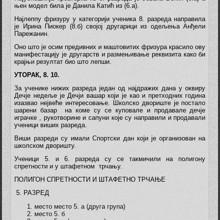
њен модел била је Данила Катић из (6.а).
Најлеппу фризуру у категорији ученика 8. разреда направила
је Ирина Пиокер (8.б) својој другарици из одељења Анђели
Парежанин.
Оно што је осим предивних и маштовитих фризура красило ову
манифестацију је другарств и размењивање реквизита како би
крајњи резултат био што лепши.
УТОРАК, 8. 10.
За ученике нижих разреда један од најдражих дана у оквиру
Дечје недеље је Дечји вашар који је као и претходних година
изазвао нејвеће интересовање. Школско двориште је постало
шарени базар на коме су се куповале и продавале дечје
играчке , рукотворине и сапуни које су направили и продавали
ученици виших разреда.
Виши разреди су имали Спортски дан који је организован на
школском дворишту.
Ученици 5. и 6. разреда су се такмичили на полигону
спретности и у штафетном трчању.
ПОЛИГОН СПРЕТНОСТИ И ШТАФЕТНО ТРЧАЊЕ
5. РАЗРЕД
место место 5. а (друга група)
место 5. б